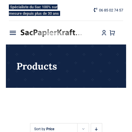
Skip
Spécialiste du Sac 100% sur
06 85 02 74 57
to
mesure depuis plus de 30 ans
content
Toggle
Navigation
Accueil
Products
Nos Gammes
Nos Options
Blog
Contactez-nous
Sort by
Price