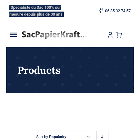
Skip
Spécialiste du Sac 100% sur
06 85 02 74 57
to
mesure depuis plus de 30 ans
content
Toggle
Navigation
Accueil
Products
Nos Gammes
Nos Options
Blog
Contactez-nous
Sort by
Popularity