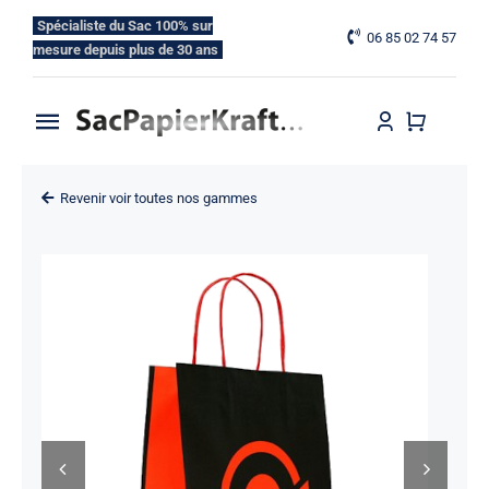
Skip
Spécialiste du Sac 100% sur
06 85 02 74 57
to
mesure depuis plus de 30 ans
content
Toggle
Navigation
Accueil
Revenir voir toutes nos gammes
Nos Gammes
Nos Options
Blog
Contactez-nous

