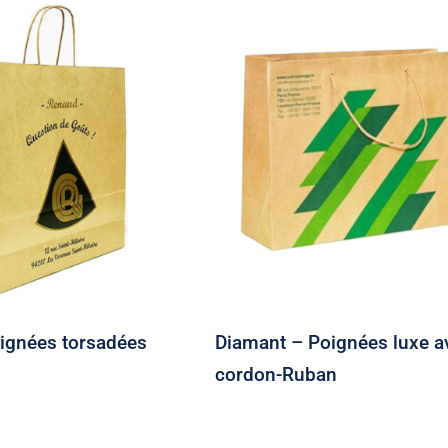
ir – Poignées
Diamant – Poignées lu
torsadées
avec cordon-Ruban
ignées torsadées
Diamant – Poignées luxe a
cordon-Ruban