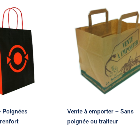
ude – Poignées
Vente à emporter – Sa
adées+ renfort
poignée ou traiteur
 Poignées
Vente à emporter – Sans
renfort
poignée ou traiteur