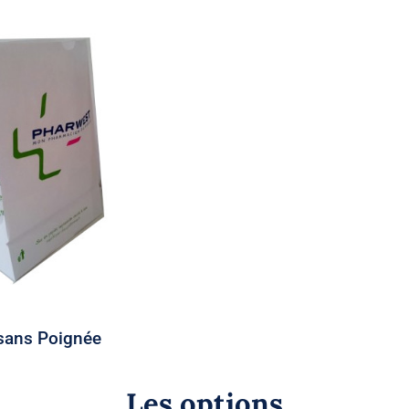
ier sans Poignée
 sans Poignée
Les options