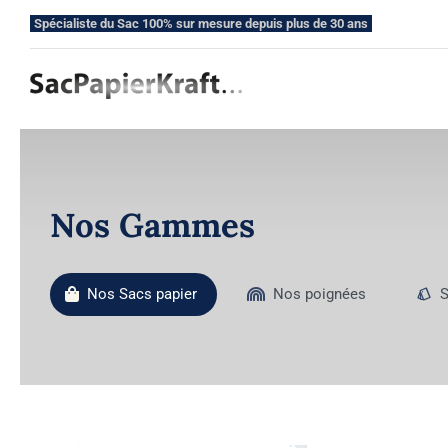
Skip
Spécialiste du Sac 100% sur mesure depuis plus de 30 ans
to
content
Nos Gammes
Nos Sacs papier
Nos poignées
S