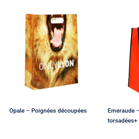
Opale – Poignées
Emera
découpées
tors
Opale – Poignées découpées
Emeraude –
torsadées+ 