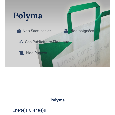
Skip
to
Polyma
content
Nos Sacs papier
Nos poignées
Sac Publicitaire Plastique
Nos Papiers
Polyma
Cher(e)s Client(e)s