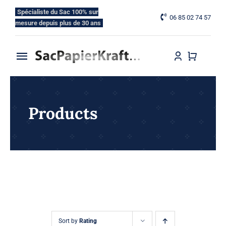
Skip
Spécialiste du Sac 100% sur
06 85 02 74 57
to
mesure depuis plus de 30 ans
content
Toggle
Navigation
Accueil
Products
Nos Gammes
Nos Options
Blog
Contactez-nous
Sort by
Rating