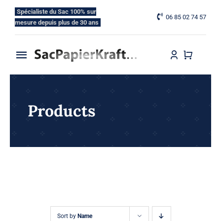
Skip
Spécialiste du Sac 100% sur
06 85 02 74 57
to
mesure depuis plus de 30 ans
content
Toggle
Navigation
Accueil
Products
Nos Gammes
Nos Options
Blog
Contactez-nous
Sort by
Name