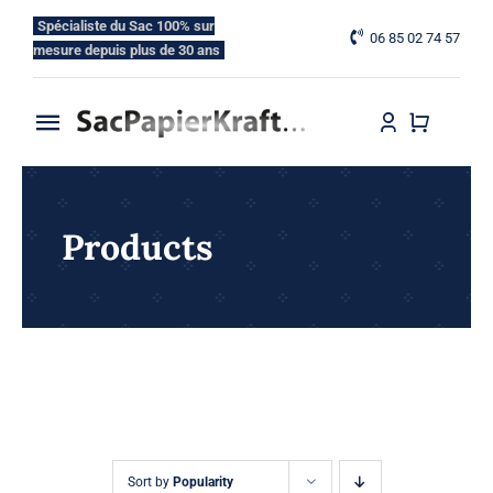
Skip
Spécialiste du Sac 100% sur
06 85 02 74 57
to
mesure depuis plus de 30 ans
content
Toggle
Navigation
Accueil
Products
Nos Gammes
Nos Options
Blog
Contactez-nous
Sort by
Popularity