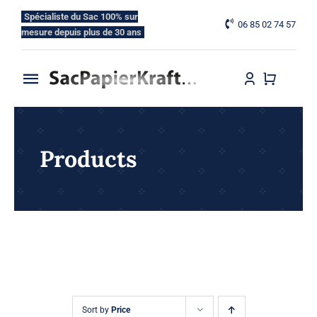
Skip
Spécialiste du Sac 100% sur
06 85 02 74 57
to
mesure depuis plus de 30 ans
content
Toggle
Navigation
Accueil
Products
Nos Gammes
Nos Options
Blog
Contactez-nous
Sort by
Price