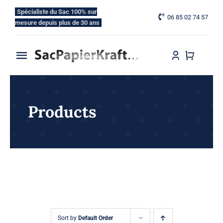
Skip
Spécialiste du Sac 100% sur
06 85 02 74 57
to
mesure depuis plus de 30 ans
content
Toggle
Navigation
Accueil
Products
Nos Gammes
Nos Options
Blog
Contactez-nous
Sort by
Default Order