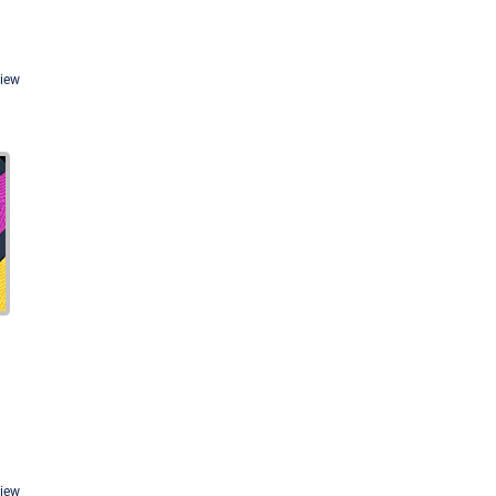
View
View