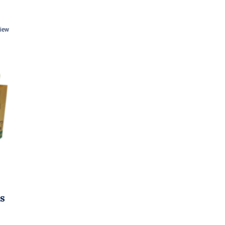
View
s