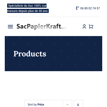
Skip
Spécialiste du Sac 100% sur
06 85 02 74 57
to
mesure depuis plus de 30 ans
content
Toggle
Navigation
Accueil
Products
Nos Gammes
Nos Options
Blog
Contactez-nous
Sort by
Price