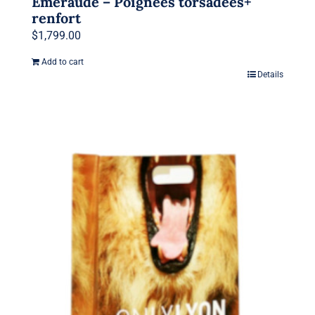
Emeraude – Poignées torsadées+
renfort
$
1,799.00
Add to cart
Details